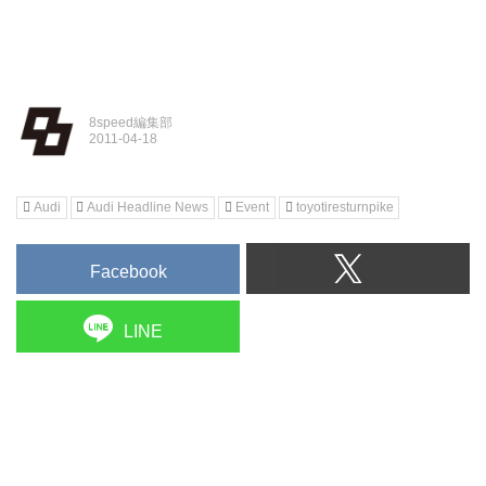
8speed編集部
Audi
Audi Headline News
Event
toyotiresturnpike
Facebook
LINE