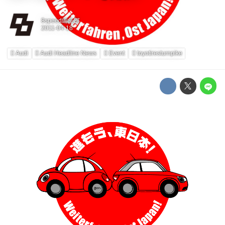
8speed編集部
Audi
Audi Headline News
Event
toyotiresturnpike