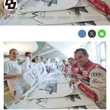
8speed編集部
Audi
Motorsport
LMS/ILMC
lemans
wec
Motorsport