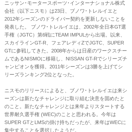
ニッサン･モータースポーツ･インターナショナル株式
会社（以下ニスモ）は23日、ブノワ･トレルイエと
2012年シーズンのドライバー契約を更新しないことを
発表した。 ブノワ･トレルイエは、2002年全日本GT選
手権（JGTC）第6戦にTEAM IMPULから出場。以来、
スカイラインGT-R、フェアレディZでJGTC、SUPER
GTに参戦してきた。2008年からは日産のワークスチー
ムであるNISMOに移籍し、NISSAN GT-Rでシリーズチ
ャンピオンを獲得。2011年シーズンは3勝を上げてシ
リーズランキング2位となった。
ニスモのリリースによると、ブノワ･トレルイエは来シ
ーズンは新たなチャレンジに取り組む決意を固めたと
のこと。新たなチャレンジとは来年よりスタートする
世界耐久選手権 (WEC)のことと思われる。今年は
SUPER GTとLMSの掛け持ちだったが、来年はWECに
集中することを選択したようだ。