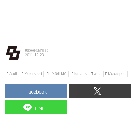
8speed編集部
Audi
Motorsport
LMS/ILMC
lemans
wec
Motorsport
Facebook
LINE