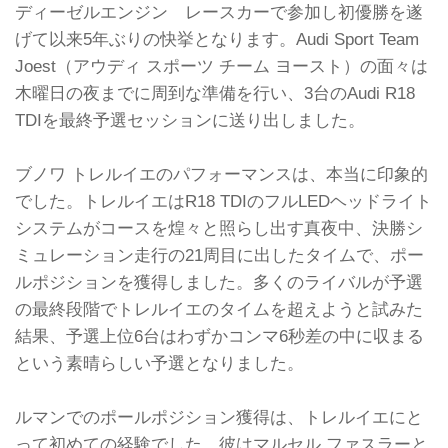
ディーゼルエンジン レースカーで参加し初優勝を遂
げて以来5年ぶりの快挙となります。Audi Sport Team
Joest（アウディ スポーツ チーム ヨースト）の面々は
木曜日の夜までに周到な準備を行い、3台のAudi R18
TDIを最終予選セッションに送り出しました。
ブノワ トレルイエのパフォーマンスは、本当に印象的
でした。トレルイエはR18 TDIのフルLEDヘッドライト
システムがコースを煌々と照らし出す真夜中、決勝シ
ミュレーション走行の21周目に出したタイムで、ポー
ルポジションを獲得しました。多くのライバルが予選
の最終段階でトレルイエのタイムを超えようと試みた
結果、予選上位6台はわずかコンマ6秒差の中に収まる
という素晴らしい予選となりました。
ルマンでのポールポジション獲得は、トレルイエにと
って初めての経験でした。彼はマルセル ファスラーと