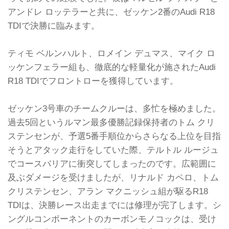
アンドレ ロッテラーと共に、ゼッケン2番のAudi R18
TDIで決勝に臨みます。
ティモ ベルンハルト、ロメイン デュマス、マイク ロ
ッケンフェラー組も、徹底的な軽量化が施されたAudi
R18 TDIでフロントローを獲得しています。
ゼッケン3号車のチームクルーは、多忙を極めました。
過去5回というルマン最多優勝記録保持者のトム クリ
ステンセンが、予選5番手順位からさらなる上位を目指
そうとアタック走行をしていた際、テルトル ルージュ
でコースバリアに衝突してしまったのです。広範囲に
及ぶダメージを受けましたが、リナルド カペロ、トム
クリステンセン、アラン マクニッシュ組が駆るR18
TDIは、決勝レース出走までには修理が完了します。シ
ングルコンポーネントのカーボンモノコックは、受け