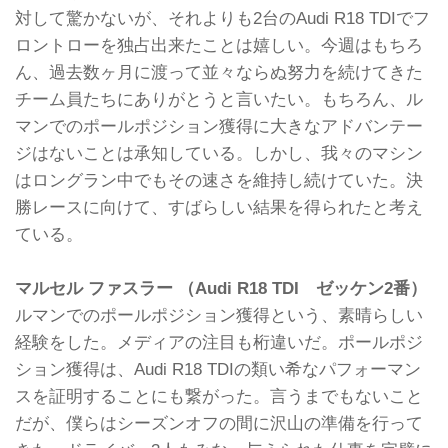
対して驚かないが、それよりも2台のAudi R18 TDIでフ
ロントローを独占出来たことは嬉しい。今週はもちろ
ん、過去数ヶ月に渡って並々ならぬ努力を続けてきた
チーム員たちにありがとうと言いたい。もちろん、ル
マンでのポールポジション獲得に大きなアドバンテー
ジはないことは承知している。しかし、我々のマシン
はロングラン中でもその速さを維持し続けていた。決
勝レースに向けて、すばらしい結果を得られたと考え
ている。
マルセル ファスラー （Audi R18 TDI ゼッケン2番）
ルマンでのポールポジション獲得という、素晴らしい
経験をした。メディアの注目も桁違いだ。ポールポジ
ション獲得は、Audi R18 TDIの類い希なパフォーマン
スを証明することにも繋がった。言うまでもないこと
だが、僕らはシーズンオフの間に沢山の準備を行って