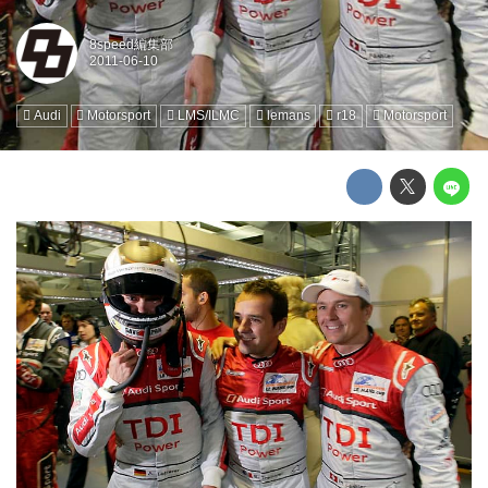
8speed編集部
Audi
Motorsport
LMS/ILMC
lemans
r18
Motorsport