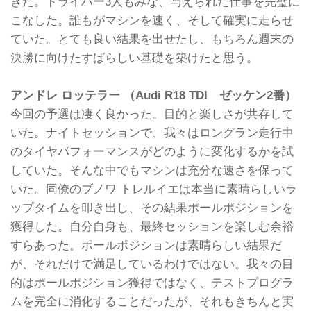
きた。ドライバー3人もみな、与えられた仕事を完璧に
こなした。誰もがマシンを速く、そして確実に走らせ
ていた。とても良い結果を出せたし、もちろん週末の
決勝に向けたすばらしい基礎を築けたと思う。
アンドレ ロッテラー （Audi R18 TDI ゼッケン2番）
今回の予選は凄く良かった。目的と楽しさが共存して
いた。ナイトセッションで、我々はロングラン走行中
のタイヤパフォーマンスがどのように変化するかを試
していた。そんな中でもマシンは充分な速さを保って
いた。同僚のブノワ トレルイエは本当に素晴らしいラ
ップタイムを叩き出し、その結果ポールポジションを
獲得した。自分自身も、最終セッションを楽しむ余裕
すらあった。ポールポジションは素晴らしい結果だ
が、それだけで満足しているわけではない。我々の目
的はポールポジション獲得ではなく、テストプログラ
ムを完全に消化することだったが、それもきちんと実