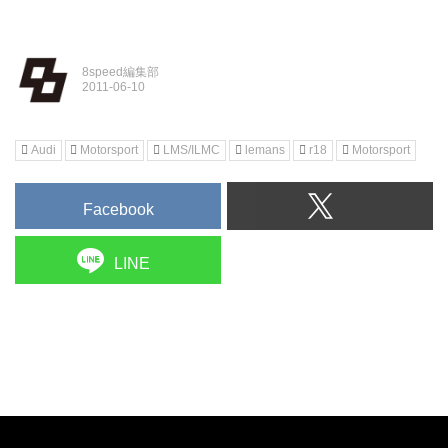
8speed編集部
Audi
Motorsport
LMS/ILMC
lemans
r18
Motorsport
Facebook
LINE