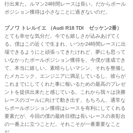
行出来た。ルマン24時間レースは長い。だからポール
ポジション獲得は小さなことに過ぎないのだ。
ブノワ トレルイエ （Audi R18 TDI ゼッケン2番）
とても幸せな気分だ。今でも嬉しさが込みあげてく
る。僕はこの近くで生まれ、いつか24時間レースに出
場できるようにと頑張ってきたけれど、夢にも思って
いなかったポールポジション獲得を、今僕が達成でき
て、本当に嬉しい。素晴らしいマシン、それを整備し
たメカニック、エンジニアに満足しているし、彼らが
これまでにしてくれた事に報いるための最高のプレゼ
ントを提供出来たと感じている。これから我々は決勝
レースのゴールに向けて動き出す。もちろん、通常な
らポールポジション獲得はレースを有利にしてくれる
要素だが、今回の僕の最終目標は長いレースの表彰台
の一番上に立つことだ。それこそが一番重要なこと
だ。