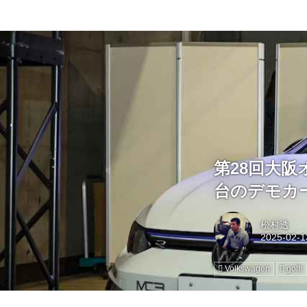
第28回大阪
台のデモカ
松村透
Volkswagen
golfr