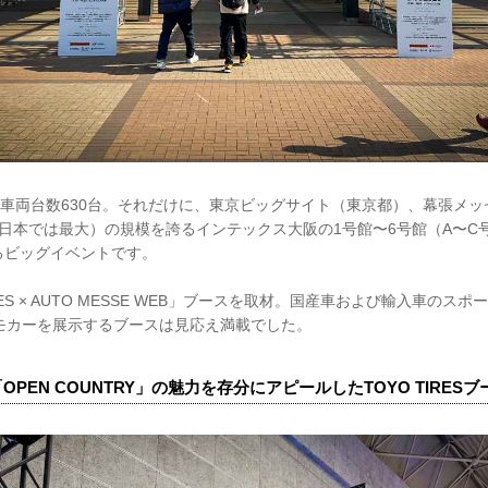
示車両台数630台。それだけに、東京ビッグサイト（東京都）、幕張メ
日本では最大）の規模を誇るインテックス⼤阪の1号館〜6号館（A〜C
るビッグイベントです。
ES × AUTO MESSE WEB」ブースを取材。国産車および輸入車のス
デモカーを展示するブースは見応え満載でした。
「OPEN COUNTRY」の魅力を存分にアピールしたTOYO TIRESブ