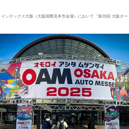
9日、インテックス⼤阪（⼤阪国際⾒本市会場）において「第28回 大阪オー