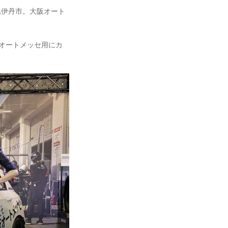
庫県伊丹市。⼤阪オート
⼤阪オートメッセ用にカ