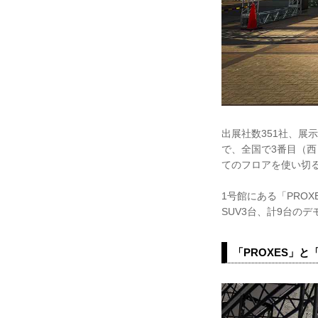
出展社数351社、展
で、全国で3番目（西
てのフロアを使い切
1号館にある「PROX
SUV3台、計9台の
「PROXES」と