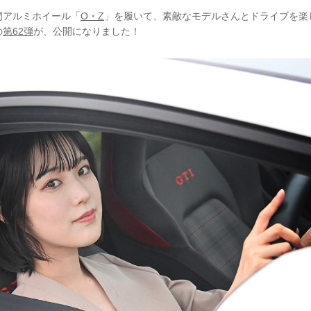
門アルミホイール「
O・Z
」を履いて、素敵なモデルさんとドライブを楽
の
第62弾
が、公開になりました！