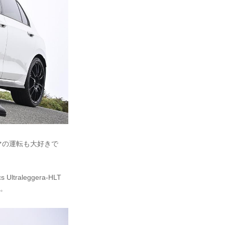
マの運転も大好きで
aleggera-HLT
す。