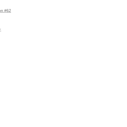
on #62
ン