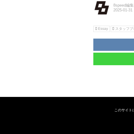
8speed編
Essay
スタッフブ
このサイト