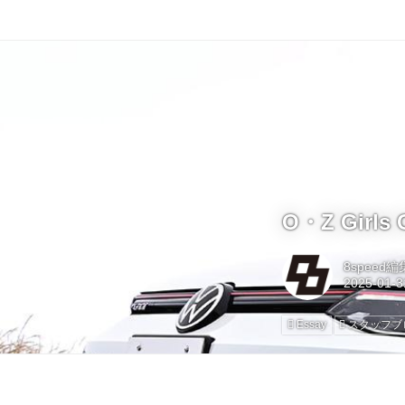
O・Z Girls
8speed
Essay
スタッフブ