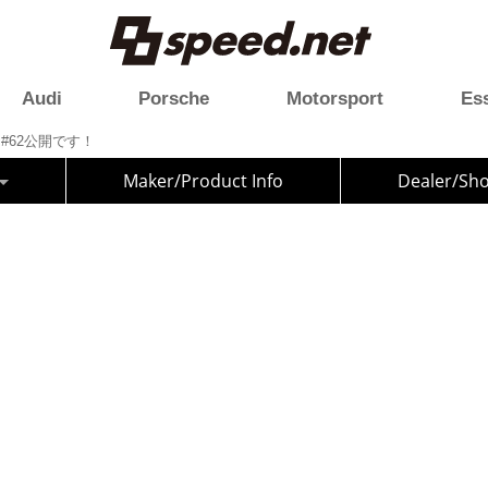
Audi
Porsche
Motorsport
Es
ion #62公開です！
Maker/Product Info
Dealer/Sh