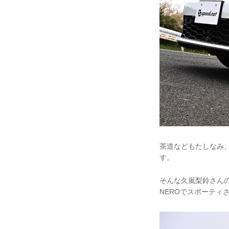
茶道などもたしなみ
す。
そんな久嵐梨鈴さんの運転
NEROでスポーティ