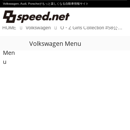
Volkswagen, Audi, Porscheが
もっと楽しくなる自動車情報サイト
HOME
Volkswagen
O・Z Girls Collection #58公開です！
Volkswagen
Volkswagen Menu
Audi
Men
Porsche
u
Motorsport
Essay