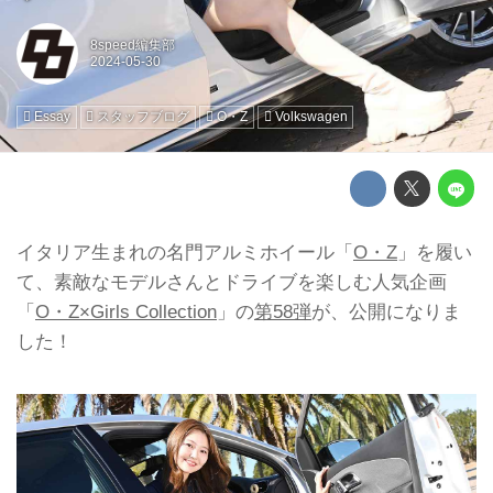
8speed編集部
Essay
スタッフブログ
O・Z
Volkswagen
イタリア生まれの名門アルミホイール「
O・Z
」を履い
て、素敵なモデルさんとドライブを楽しむ人気企画
「
O・Z×Girls Collection
」の
第58弾
が、公開になりま
した！