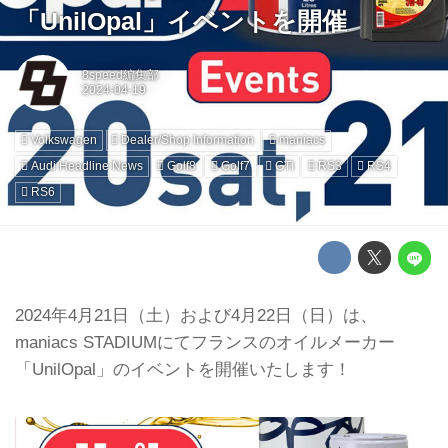
「UnilOpal」イベントを開催
8speed編集部
Volkswagen
Dealer/Shop Information
maniacs
Audi Headline News
Golf8
Golf7
GTI
RS3
RS4
RS6
2024年4月21日（土）および4月22日（日）は、
maniacs STADIUMにてフランスのオイルメーカー
「UnilOpal」のイベントを開催いたします！