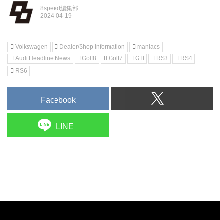
8speed編集部
Volkswagen
Dealer/Shop Information
maniacs
Audi Headline News
Golf8
Golf7
GTI
RS3
RS4
RS6
Facebook
LINE