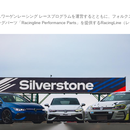
スワーゲンレーシング レースプログラムを運営するとともに、フォルク
ツ「Racingline Performance Parts」を提供するRacingLi