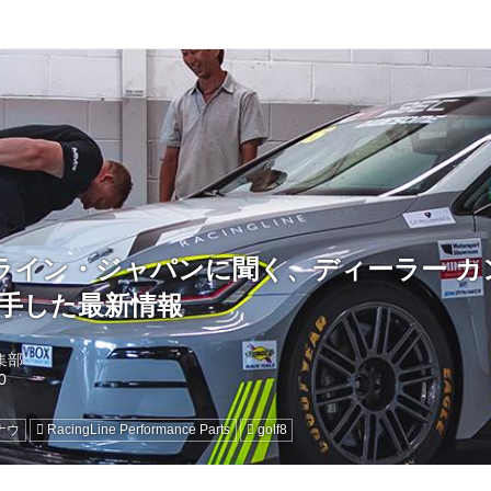
ライン・ジャパンに聞く、ディーラー カ
で入手した最新情報
編集部
ナウ
RacingLine Performance Parts
golf8