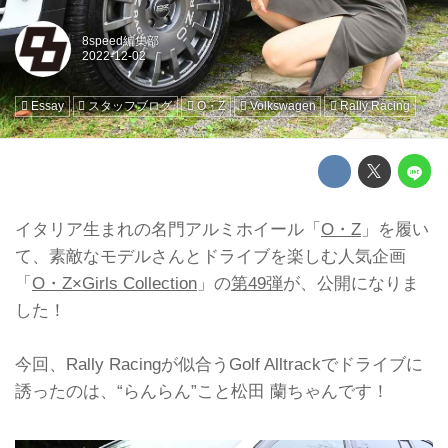
8speed編集部
Essay
スタッフブログ
O・Z
Volkswagen
Rally Racing
イタリア生まれの名門アルミホイール「
O・Z
」を履い
て、素敵なモデルさんとドライブを楽しむ人気企画
「
O・Z×Girls Collection
」の
第49弾
が、公開になりま
した！
今回、Rally Racingが似合うGolf Alltrackでドライブに
誘ったのは、“らんらん”こと松田 蘭ちゃんです！