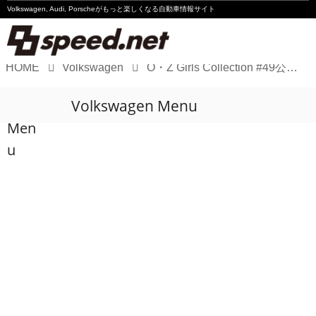
Volkswagen, Audi, Porscheが
もっと楽しくなる自動車情報サイト
HOME
Volkswagen
O・Z Girls Collection #49公開です！
Volkswagen
Volkswagen Menu
Audi
Men
Porsche
u
Motorsport
Essay