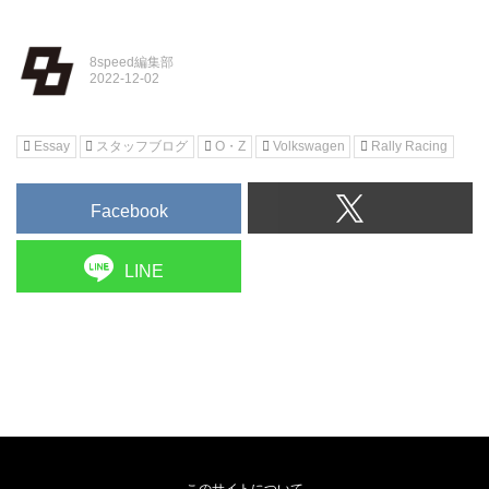
8speed編集部
Essay
スタッフブログ
O・Z
Volkswagen
Rally Racing
Facebook
LINE