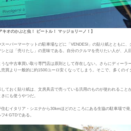
アキオのかぶと虫！ ビートル！ マッジョリーノ！】
スーパーマーケットの駐車場などに「VENDESI」の貼り紙とともに
デシとは「売りたし」の意味である。自分のクルマを売りたい人が、人
ような中古車買い取り専門店は原則として存在しない。さらにディーラ
売買より一般的に約1500ユーロ安くなってしまう。そこで、多くのイ
示しておく貼り紙は、文房具店で売っている汎用のものが使われること
ときにも使うやつだ。
住むイタリア・シエナから30kmほどのところにある生協の駐車場で発見
フ4 GTDである。