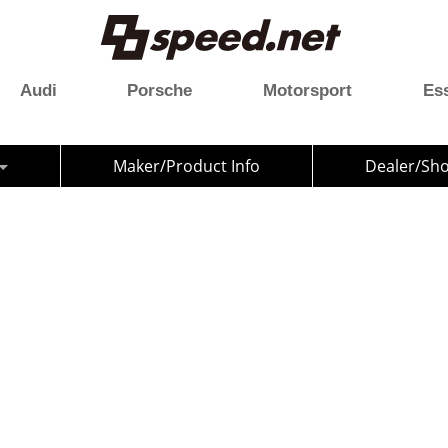
Audi
Porsche
Motorsport
Es
」
Maker/Product Info
Dealer/Sh