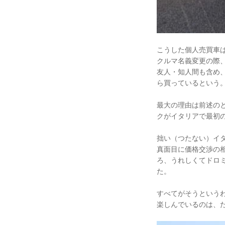
こうした個人売買車
クルマ名義変更の際
友人・知人間も含め
ら買っているという
最大の理由は前述の
クがイタリアで最初
拙い（つたない）イ
真面目に価格交渉の
ろ、うれしくてドロ
た。
すべてがそうという
楽しんでいるのは、