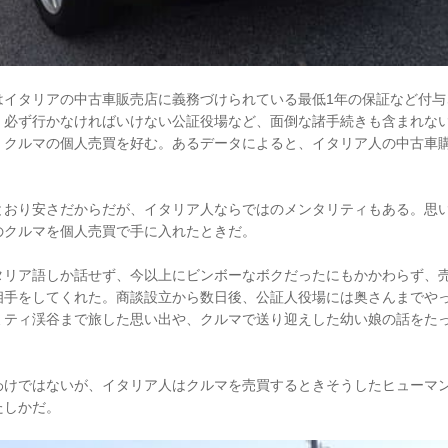
はイタリアの中古車販売店に義務づけられている最低1年の保証など付与
、必ず行かなければいけない公証役場など、面倒な諸手続きも含まれな
、クルマの個人売買を好む。あるデータによると、イタリア人の中古車購
。
とおり安さだからだが、イタリア人ならではのメンタリティもある。思い
のクルマを個人売買で手に入れたときだ。
タリア語しか話せず、今以上にビンボーなボクだったにもかかわらず、
相手をしてくれた。商談設立から数日後、公証人役場には奥さんまでや
ミティ渓谷まで旅した思い出や、クルマで送り迎えした幼い娘の話をた
わけではないが、イタリア人はクルマを売買するときそうしたヒューマ
たしかだ。