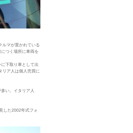
、クルマが置かれている
目につく場所に車両を
ーに下取り車として出
タリア人は個人売買に
が多い。イタリア人
した2002年式フォ