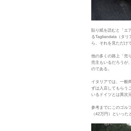
貼り紙を読むと「エ
るTaglianda
ら、それを見ただけで
他の多くの路上「売
売主もいるだろうが
のである。
イタリアでは、一般
ずは入店してもらう
いるドイツとは異次
参考までにこのゴルフ
（42万円）といっ