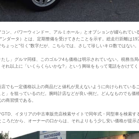
アコン、パワーウィンドー、アルミホール」とオプションが綴られてい
ta（タリアンダータ）とは、定期整備を受けてきたことを示す。総走行距離は1
ちょっと"引く"数字だが、こちらでは、さして珍しいキロ数ではない。
りたし」グルマ同様、このゴルフ4も価格は明示されていない。税務当局
、それ以上に「いくらくらいかな?」という興味をもって電話をかけてく
商店でも一定価格以上の商品だと値札が見えないように向けられている
こと」を狙っているのだ。腕時計店などが良い例だ。どんなものでも価
元の商習慣である。
GTD、イタリアの中古車販売店検索サイトで同年式・同型車を検索する
たところだから、オーナーの口からは、それよりもう少し安い価格が提示