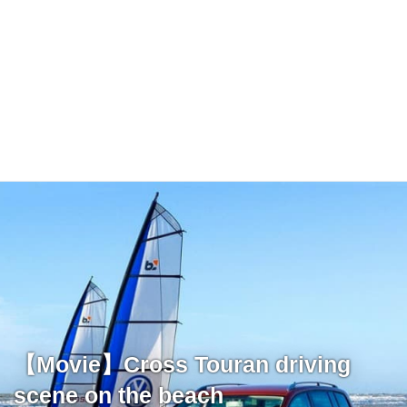
【Movie】Cross Touran driving
scene on the beach