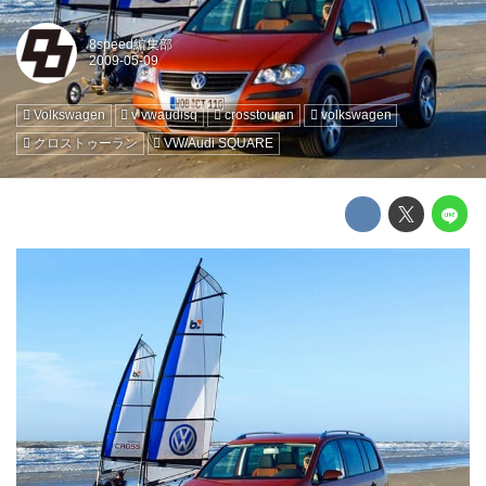
8speed編集部
Volkswagen
v vwaudisq
crosstouran
volkswagen
クロストゥーラン
VW/Audi SQUARE