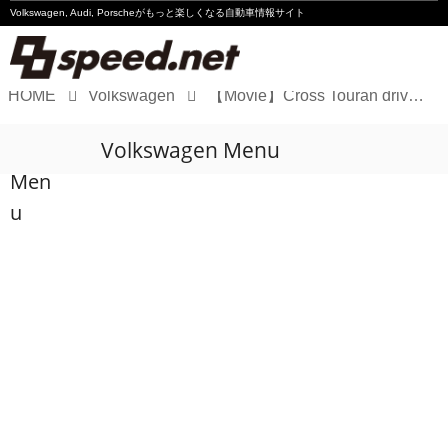
Volkswagen, Audi, Porscheが
もっと楽しくなる自動車情報サイト
HOME
Volkswagen
【Movie】Cross Touran driving scene on the beach
Volkswagen
Volkswagen Menu
Audi
Men
Porsche
u
Motorsport
Essay