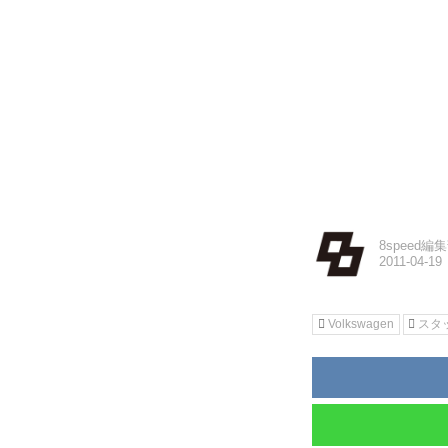
8speed編
Volkswagen
スタ