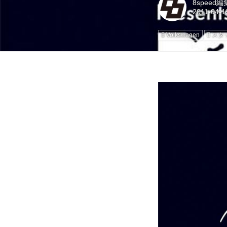
8speed
Volkswagen
スタ