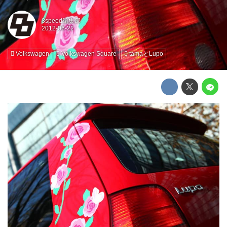
8speed編集部
Volkswagen
Volkswagen Square
tamaとLupo