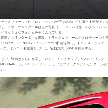
ラック＆フィールドがフロントバンパー下を斜めに切り落とすデザイン
対し、スポーツ＆スタイルは左の写真（ヨーロッパ仕様）のようにバン
タイリッシュなフォルムを手に入れている。
SI（直噴ガソリンターボ）を搭載。トラック＆フィールドとはチューンを
100〜6000rpm、280Nm/1700〜5000rpmの性能を誇る。トランスミッ
ック。オンロード重視とはいえ、駆動方式は4WDを採用する。
とで、装備はさらに充実している。1インチアップした235/55R17タイ
TC／MEDIA-IN、シルバールーフレール、ファブリック＆アルカンターラ
った。