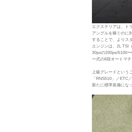
エクステリアは、ト
アングルを稼ぐのに
することで、よりス
エンジンは、2L T
30psの200ps/5
ー式の6段オートマチ
上級グレードというこ
「RNS510」／E
新たに標準装備にな