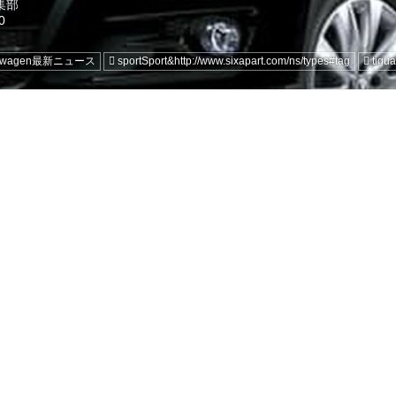
編集部
kswagen最新ニュース
sportSport&http://www.sixapart.com/ns/types#tag
tigu