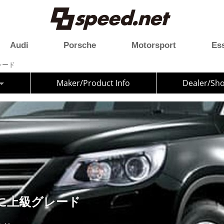
Audi
Porsche
Motorsport
Es
レード
Maker/Product Info
Dealer/Sh
に上級グレード