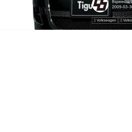
8speed
Volkswagen
Vol