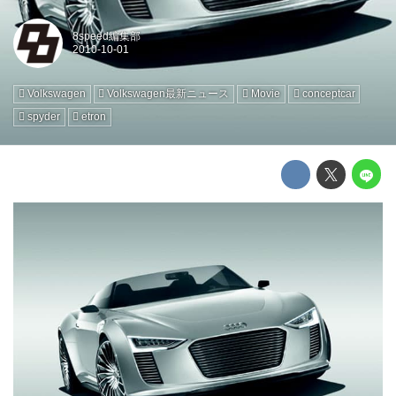
8speed編集部
Volkswagen
Volkswagen最新ニュース
Movie
conceptcar
spyder
etron