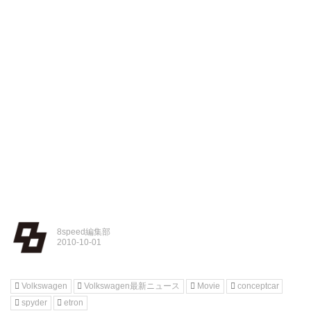
8speed編集部
Volkswagen
Volkswagen最新ニュース
Movie
conceptcar
spyder
etron