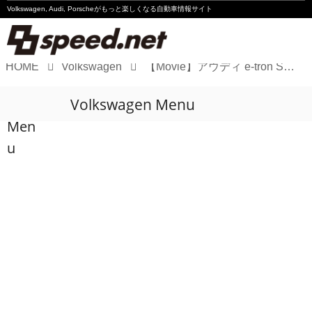
Volkswagen, Audi, Porscheが
もっと楽しくなる自動車情報サイト
HOME
Volkswagen
【Movie】アウディ e-tron Spyder発表
Volkswagen
Volkswagen Menu
Audi
Men
Porsche
u
Motorsport
Essay