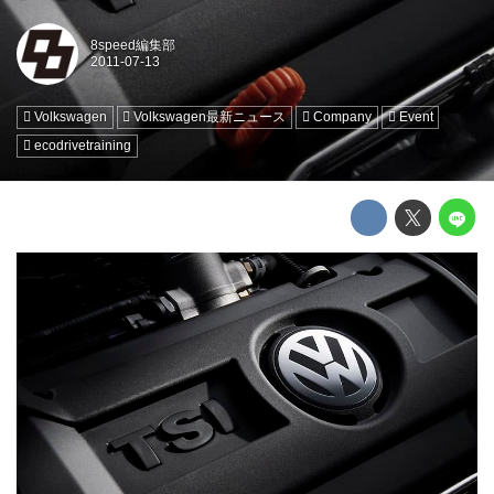
8speed編集部
Volkswagen
Volkswagen最新ニュース
Company
Event
ecodrivetraining