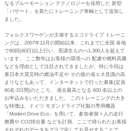
なるブルーモーション テクノロジーを採用した 新型
「パサート」を新たにトレーニング車輌として追加し
ました。
フォルクスワーゲンが主催するエコドライブ トレーニ
ングは、2007年12月の開始以来、これまでに全国 各地
で60回(60日)以上行い、受講生ものべ1,300人を超えて
います。 ここ数年はお客様の環境への 配慮や燃料高騰
などを理由として注目されてきましたが、特に今回は
東日本大震災時の燃油不足や その後の省エネ意識の高
まりなどもあって、インターネットで行った募集(定員
60名:2日間)のところ、 過去最高となる 600 名以上の
お申込みをいただきました。 このトレーニングの大き
な特徴は、ドイツ モダンドライブ社製の専用機器
「Modern Drive Eco」を用いて、参加者個々人の走行
燃費や CO2排出量 などを計測、ここで得られたお客様
それぞれのデータをグラフ化してお見せすることで、