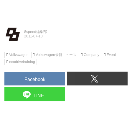
8speed編集部
Volkswagen
Volkswagen最新ニュース
Company
Event
ecodrivetraining
Facebook
LINE