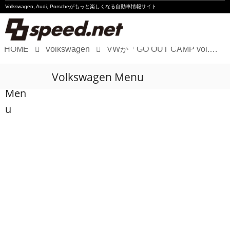
Volkswagen, Audi, Porscheが
もっと楽しくなる自動車情報サイト
HOME
Volkswagen
VWが「GO OUT CAMP vol.14」に出展
Volkswagen
Volkswagen Menu
Audi
Men
Porsche
u
Motorsport
Essay