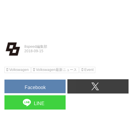
8speed編集部
Volkswagen
Volkswagen最新ニュース
Event
Facebook
LINE