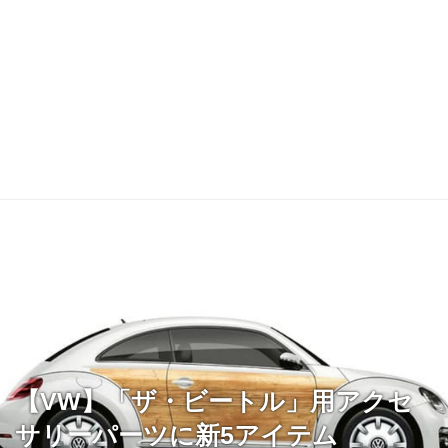
【VW】「ザ・ビートル」用アクセ
サリーパーツに新5アイテム