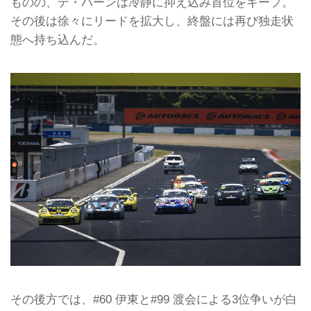
ものの、デ・ハーンは冷静に抑え込み首位をキープ。
その後は徐々にリードを拡大し、終盤には再び独走状
態へ持ち込んだ。
その後方では、#60 伊東と#99 渡会による3位争いが白