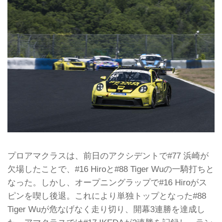
プロアマクラスは、前日のアクシデントで#77 浜崎が
欠場したことで、#16 Hiroと#88 Tiger Wuの一騎打ちと
なった。しかし、オープニングラップで#16 Hiroがス
ピンを喫し後退。これにより単独トップとなった#88
Tiger Wuが危なげなく走り切り、開幕3連勝を達成し