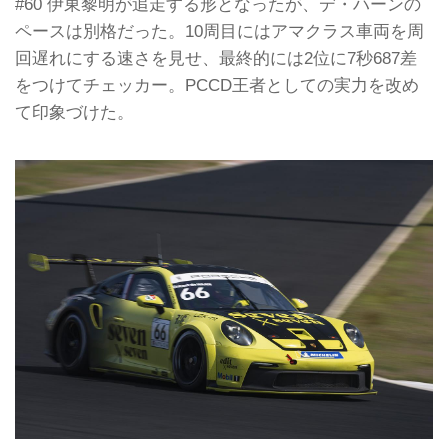
#60 伊東黎明が追走する形となったが、デ・ハーンの
ペースは別格だった。10周目にはアマクラス車両を周
回遅れにする速さを見せ、最終的には2位に7秒687差
をつけてチェッカー。PCCD王者としての実力を改め
て印象づけた。