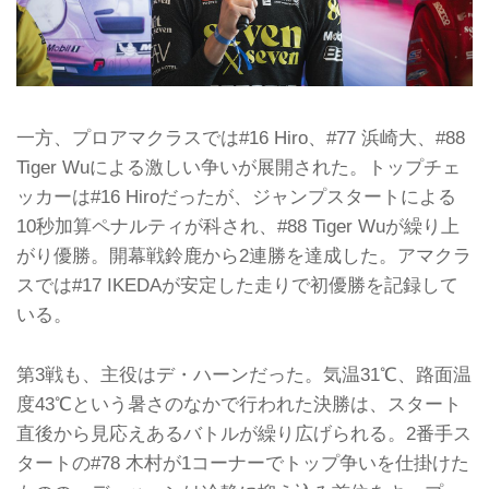
一方、プロアマクラスでは#16 Hiro、#77 浜崎大、#88
Tiger Wuによる激しい争いが展開された。トップチェ
ッカーは#16 Hiroだったが、ジャンプスタートによる
10秒加算ペナルティが科され、#88 Tiger Wuが繰り上
がり優勝。開幕戦鈴鹿から2連勝を達成した。アマクラ
スでは#17 IKEDAが安定した走りで初優勝を記録して
いる。
第3戦も、主役はデ・ハーンだった。気温31℃、路面温
度43℃という暑さのなかで行われた決勝は、スタート
直後から見応えあるバトルが繰り広げられる。2番手ス
タートの#78 木村が1コーナーでトップ争いを仕掛けた