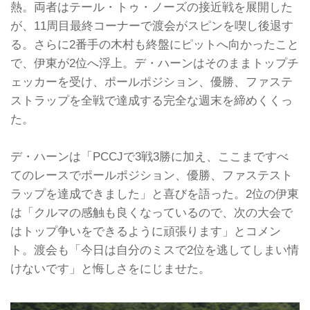
熱。両者はテール・トゥ・ノーズの接近戦を展開した
が、11周目最終コーナーで渡会がスピンを喫し後退す
る。さらに2番手の木村も終盤にピットへ向かったこと
で、伊東が2位へ浮上。デ・ハーンはそのままトップチ
ェッカーを受け、ポールポジション、優勝、ファステ
ストラップを全戦で達成する完全な週末を締めくくっ
た。
デ・ハーンは「PCCJで3戦3勝に加え、ここまですべ
てのレースでポールポジション、優勝、ファステスト
ラップを達成できました」と喜びを語った。2位の伊東
は「クルマの感触も良くなっているので、次の大会で
はトップ争いをできるように頑張ります」とコメン
ト。渡会も「今日は自分のミスで2位を逃してしまい情
けないです」と悔しさをにじませた。