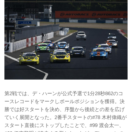
第2戦では、デ・ハーンが公式予選で1分28秒862のコ
ースレコードをマークしポールポジションを獲得。決
勝では好スタートを決め、序盤から後続との差を広げ
ていく展開となった。2番手スタートの#78 木村偉織が
スタート直後にストップしたことで、#99 渡会太一、