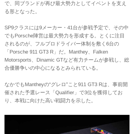
で、同ブランドが再び最大勢力としてイベントを支え
る形となった。
SP9クラスには9メーカー・41台が参戦予定で、その中
でもPorsche陣営は最大勢力を形成する。とくに注目
されるのが、フルプロドライバー体制を敷く6台の
「Porsche 911 GT3 R」だ。Manthey、Falken
Motorsports、Dinamic GTなど有力チームが参戦し、総
合優勝争いの中心になるとみられている。
なかでもMantheyの“グレロ”こと911 GT3 Rは、事前開
催された予選レース「Qualifier」で3位を獲得してお
り、本戦に向けた高い戦闘力を示した。