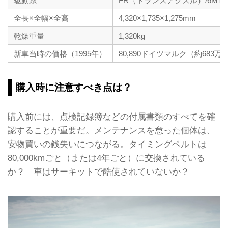
駆動系
FR（トランスアクスル）/6MT
全長×全幅×全高
4,320×1,735×1,275mm
乾燥重量
1,320kg
新車当時の価格（1995年）
80,890ドイツマルク（約683万
購入時に注意すべき点は？
購入前には、点検記録簿などの付属書類のすべてを確
認することが重要だ。メンテナンスを怠った個体は、
安物買いの銭失いにつながる。タイミングベルトは
80,000kmごと（または4年ごと）に交換されている
か？ 車はサーキットで酷使されていないか？