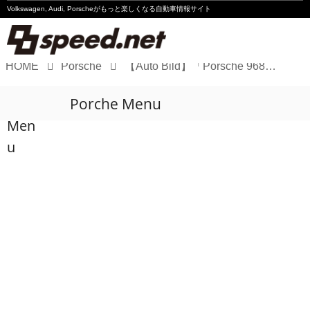
Volkswagen, Audi, Porscheが
もっと楽しくなる自動車情報サイト
HOME
Porsche
【Auto Bild】「Porsche 968 CS」が気になる理由
Volkswagen
Porche Menu
Audi
Men
Porsche
u
Motorsport
Essay