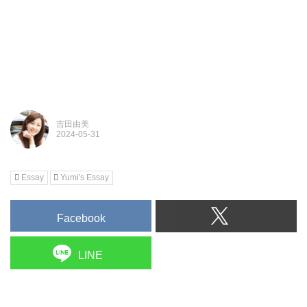
吉田由美
Essay
Yumi's Essay
Facebook
LINE