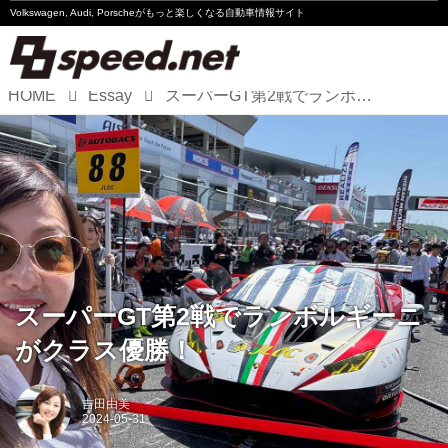
Volkswagen, Audi, Porscheが
もっと楽しくなる自動車情報サイト
HOME
Essay
スーパーGT第2戦でランボルギーニがクラス優勝！
Volkswagen
Audi
Porsche
Motorsport
Essay
スーパーGT第2戦でランボルギーニ
がクラス優勝！
吉田由美