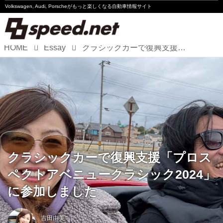
Volkswagen, Audi, Porscheが
もっと楽しくなる自動車情報サイト
HOME
Essay
クラシックカーで復興支援「プロスペクトアベニュークラシック2024」に参加しました
Volkswagen
Audi
Porsche
Motorsport
Essay
クラシックカーで復興支援「プロス
ペクトアベニュークラシック2024」
に参加しました
吉田由美