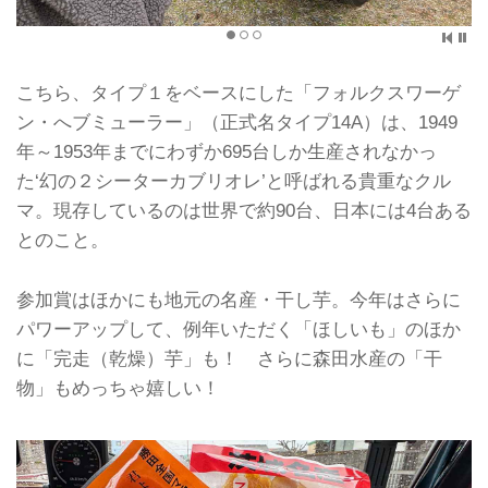
こちら、タイプ１をベースにした「フォルクスワーゲ
ン・へブミューラー」（正式名タイプ14A）は、1949
年～1953年までにわずか695台しか生産されなかっ
た‘幻の２シーターカブリオレ’と呼ばれる貴重なクル
マ。現存しているのは世界で約90台、日本には4台ある
とのこと。
参加賞はほかにも地元の名産・干し芋。今年はさらに
パワーアップして、例年いただく「ほしいも」のほか
に「完走（乾燥）芋」も！ さらに森田水産の「干
物」もめっちゃ嬉しい！