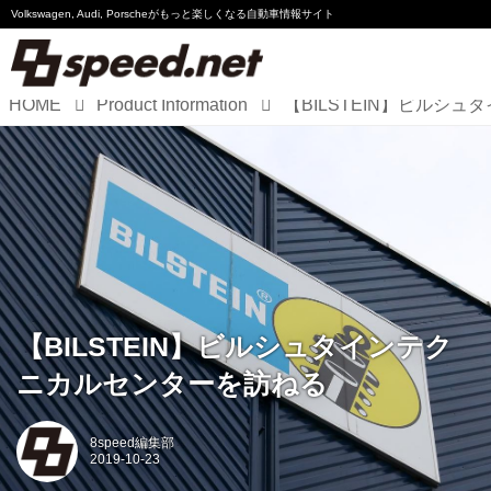
Volkswagen, Audi, Porscheが
もっと楽しくなる自動車情報サイト
HOME
Product Information
Volkswagen
Audi
Porsche
Motorsport
Essay
【BILSTEIN】ビルシュタインテク
ニカルセンターを訪ねる
8speed編集部