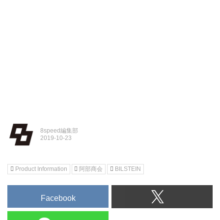
8speed編集部
Product Information
阿部商会
BILSTEIN
Facebook