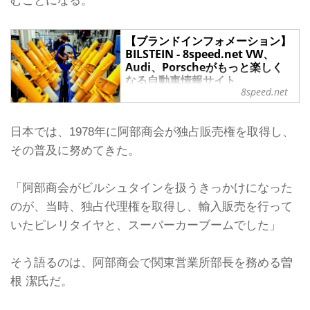
むことになる。
【ブランドインフォメーション】
BILSTEIN - 8speed.net VW、
Audi、Porscheがもっと楽しく
なる自動車情報サイト
8speed.net
ドイツ発、サスペンションのトップブ
ランド「BILSTEIN（ビルシュタイ
ン）」について紹介する。
日本では、1978年に阿部商会が独占販売権を取得し、
BILSTEINビルシュタインが、1873年
その普及に努めてきた。
にドイツのエナペタルで、オーガス
ト・ビルシュタインにより、窓用金具
メーカーとして設立されたことは、あ
「阿部商会がビルシュタインを扱うきっかけになった
まり知られていないだろう。
のが、当時、独占代理権を取得し、輸入販売を行って
その約半世紀後の1928年からは、積極
的に自動車の分野に参入。1954年に
いたピレリタイヤと、スーパーカーブームでした」
は、創立者の息子ハンス・ビルシュタ
インが、フランスのド・ガルボン博士
そう語るのは、阿部商会で関東営業所部長を務める曽
の考案した「ガス式封入式単筒ダンパ
ー」の原理を応用して実用製品化に成
根 潔氏だ。
功。現在でもB...