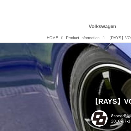
Volkswagen
HOME
Product Information
【RAYS】VO
【RAYS】V
8speed