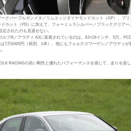
ダークパープルガンメタ／リムエッジダイヤモンドカット（GP）、プリ
ンドカット（PD）に加えて、フォーミュラシルバー／ブラッククリアー
が設定されたのも見逃せない。
ルフR／アウディ A3に装着されているのは、8J×18インチ、5穴、PC
格は7万6000円（税別、1本）。他にもフォルクスワーゲン／アウディが対象
る。
VOLK RACINGの高い剛性と優れたパフォーマンスを感じて、走りを楽