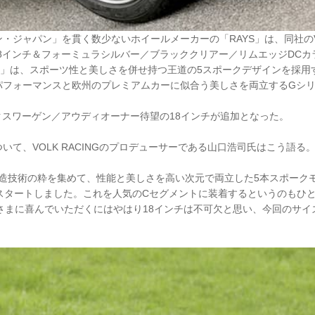
・ジャパン」を貫く数少ないホイールメーカーの「RAYS」は、同社のV
」に18インチ＆フォーミュラシルバー／ブラッククリアー／リムエッジDC
G「G50」は、スポーツ性と美しさを併せ持つ王道の5スポークデザインを採
パフォーマンスと欧州のプレミアムカーに似合う美しさを両立するGシ
クスワーゲン／アウディオーナー待望の18インチが追加となった。
いて、VOLK RACINGのプロデューサーである山口浩司氏はこう語る
の鍛造技術の粋を集めて、性能と美しさを高い次元で両立した5本スポーク
らスタートしました。これを人気のCセグメントに装着するというのもひ
さまに喜んでいただくにはやはり18インチは不可欠と思い、今回のサイ