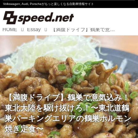
Volkswagen, Audi, Porscheが
もっと楽しくなる自動車情報サイト
HOME
Essay
【満腹ドライブ】鶴巣で意気込み！東北大陸を駆け抜けろ！〜東北道鶴巣パーキングエリアの鶴巣ホルモン焼き定食〜
Volkswagen
Audi
Porsche
Motorsport
Essay
【満腹ドライブ】鶴巣で意気込み！
東北大陸を駆け抜けろ！〜東北道鶴
巣パーキングエリアの鶴巣ホルモン
焼き定食〜