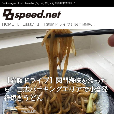
Volkswagen, Audi, Porscheが
もっと楽しくなる自動車情報サイト
HOME
Essay
【満腹ドライブ】関門海峡を渡ったら、吉志パーキングエリアで小倉発祥焼きうどん
Volkswagen
Audi
Porsche
Motorsport
Essay
【満腹ドライブ】関門海峡を渡った
ら、吉志パーキングエリアで小倉発
祥焼きうどん
中込健太郎