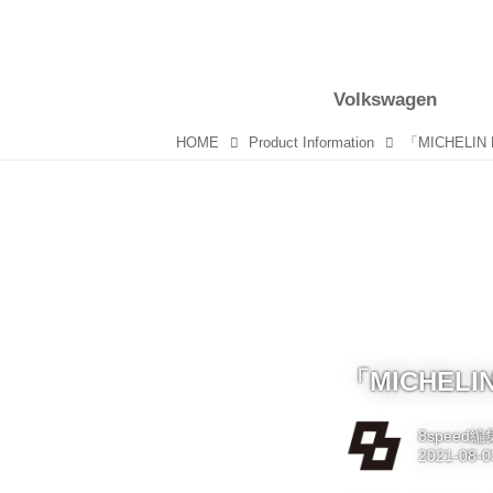
Volkswagen
HOME
Product Information
「MICHELIN
「MICHELI
8speed