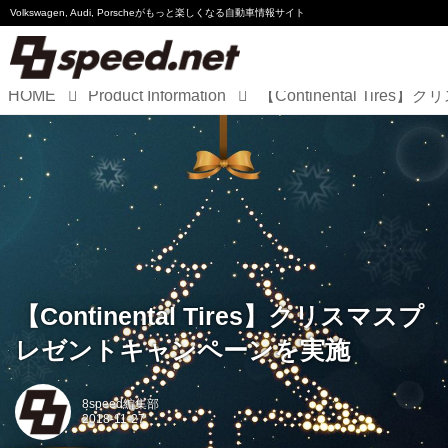
Volkswagen, Audi, Porscheが
もっと楽しくなる自動車情報サイト
HOME
Product Information
Volkswagen
Audi
Porsche
Motorsport
Essay
【Continental Tires】クリスマスプ
レゼントキャンペーンを実施
8speed編集部