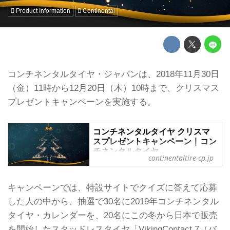
Product Information
Continental
コンチネンタルタイヤ・ジャパンは、2018年11月30日
（金）11時から12月20日（木）10時まで、クリスマス
プレゼントキャンペーンを実施する。
コンチネンタルタイヤ クリスマ
スプレゼントキャンペーン | コン
チネンタルタイヤ
continentaltire-cp.jp
コンチネンタルタイヤから皆さんへク
リスマスプレゼント！「ファンタステ
ィック・タイム・トラベル」をテーマ
キャンペーンでは、特設サイトでクイズに答えて応募
に世界の幻想的な風景をあつめたカレ
した人の中から、抽選で30名に2019年コンチネンタル
ンダーと、VikingContact 7 オリジナ
タイヤ・カレンダーを、20名にこの冬から日本で販売
ルキーホルダーを、クイズに正解した
方の中から抽選で計50名様にプレゼン
を開始したスタッドレスタイヤ「VikingContact 7（バ