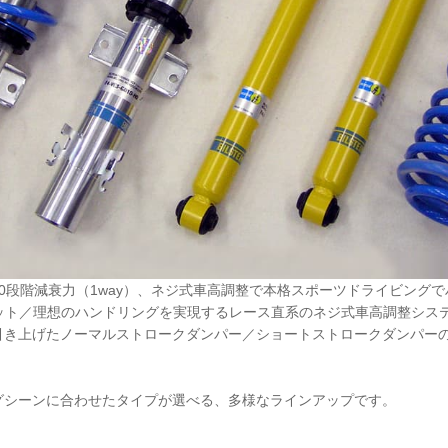
0段階減衰力（1way）、ネジ式車高調整で本格スポーツドライビング
キット／理想のハンドリングを実現するレース直系のネジ式車高調整システ
引き上げたノーマルストロークダンパー／ショートストロークダンパー
グシーンに合わせたタイプが選べる、多様なラインアップです。