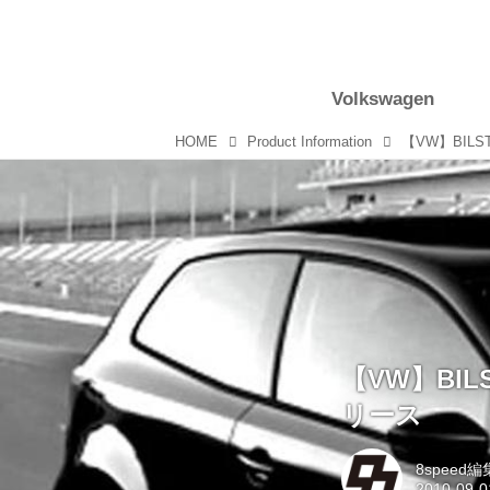
Volkswagen
HOME
Product Information
【VW】BIL
リース
8speed