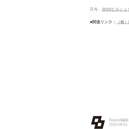
只今、
2010ビルシ
■関連リンク：
（株）
8speed編