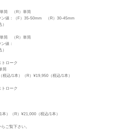
倒立単筒 （R）単筒
値：（F）35-50mm （R）30-45mm
税込）
倒立単筒 （R）単筒
ウン値：
税込）
ルストローク
単筒
（税込/1本）（R）¥19,950（税込/1本）
トストローク
/1本）（R）¥21,000（税込/1本）
からご覧下さい。