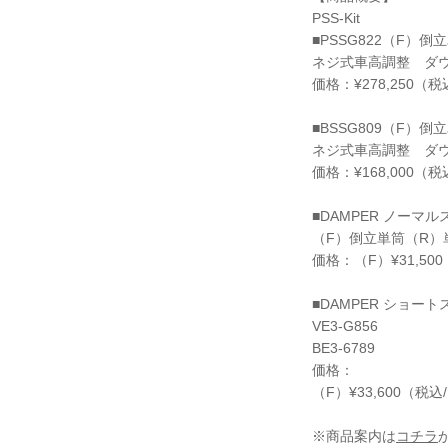
PSS-Kit
■PSSG822（F）
ネジ式車高調整 ダウン
価格：¥278,250（
■BSSG809（F）
ネジ式車高調整 ダ
価格：¥168,000（
■DAMPER ノーマ
（F）倒立単筒（R）
価格：（F）¥31,500
■DAMPER ショー
VE3-G856
BE3-6789
価格：
（F）¥33,600（税込
※商品案内は
コチラ