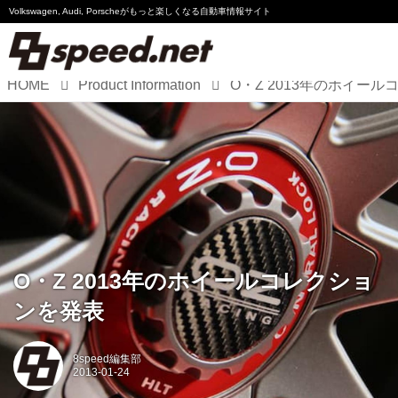
Volkswagen, Audi, Porscheが
もっと楽しくなる自動車情報サイト
HOME
Product Information
Volkswagen
Audi
Porsche
Motorsport
Essay
O・Z 2013年のホイールコレクショ
ンを発表
8speed編集部