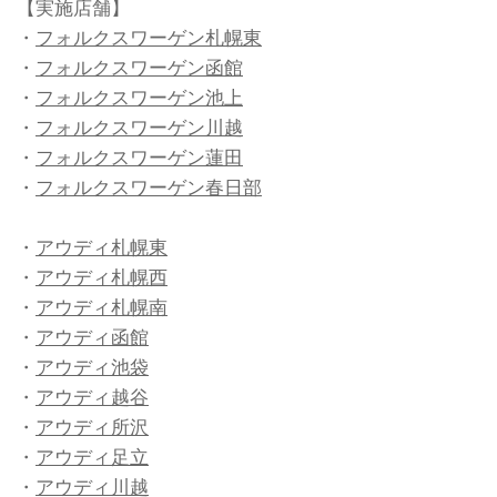
【実施店舗】
・
フォルクスワーゲン札幌東
・
フォルクスワーゲン函館
・
フォルクスワーゲン池上
・
フォルクスワーゲン川越
・
フォルクスワーゲン蓮田
・
フォルクスワーゲン春日部
・
アウディ札幌東
・
アウディ札幌西
・
アウディ札幌南
・
アウディ函館
・
アウディ池袋
・
アウディ越谷
・
アウディ所沢
・
アウディ足立
・
アウディ川越