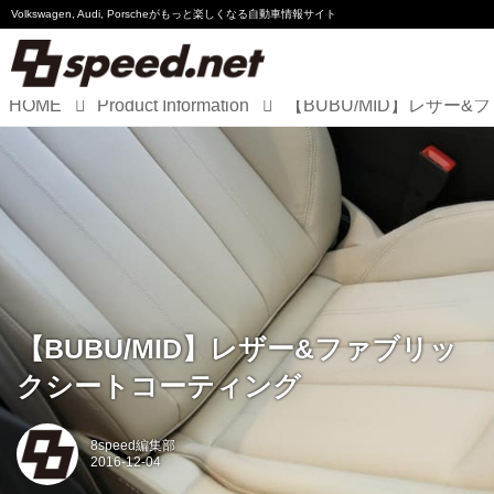
Volkswagen, Audi, Porscheが
もっと楽しくなる自動車情報サイト
HOME
Product Information
Volkswagen
Audi
Porsche
Motorsport
Essay
【BUBU/MID】レザー&ファブリッ
クシートコーティング
8speed編集部