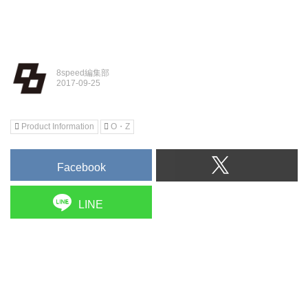
8speed編集部
Product Information
O・Z
Facebook
LINE