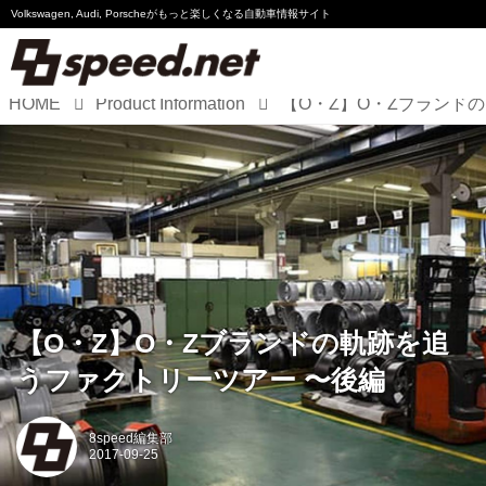
Volkswagen, Audi, Porscheが
もっと楽しくなる自動車情報サイト
HOME
Product Information
【O
Volkswagen
Audi
Porsche
Motorsport
Essay
【O・Z】O・Zブランドの軌跡を追
うファクトリーツアー 〜後編
8speed編集部