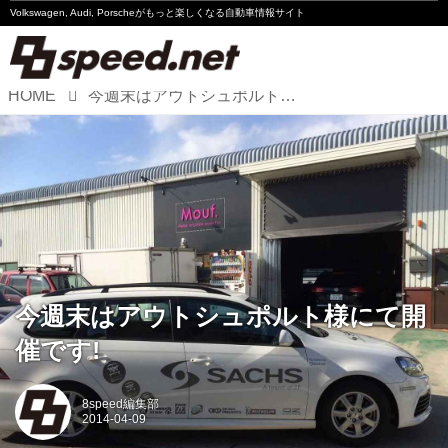
Volkswagen, Audi, Porscheが
もっと楽しくなる自動車情報サイト
HOME
今週末はアウトシュポルト様にて開催です!
Volkswagen
Audi
Porsche
Motorsport
Essay
今週末はアウトシュポルト様にて開
催です!
8speed編集部