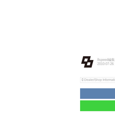
8speed編
Dealer/Shop Informat