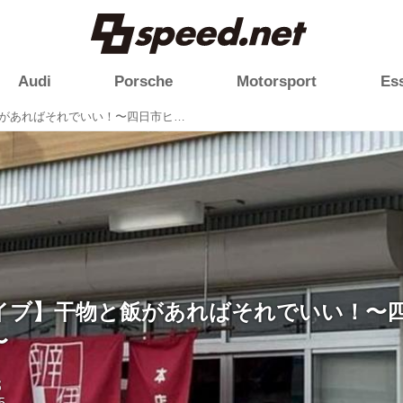
Audi
Porsche
Motorsport
Es
【満腹ドライブ】干物と飯があればそれでいい！〜四日市ヒモノ食堂で朝食〜
イブ】干物と飯があればそれでいい！〜
〜
郎