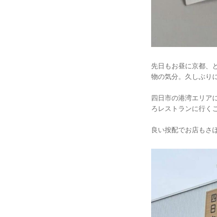
先日もお昼に京都、
物の気分。久しぶり
四日市の港湾エリア
ろレストランに行く
良い按配でお店もさ