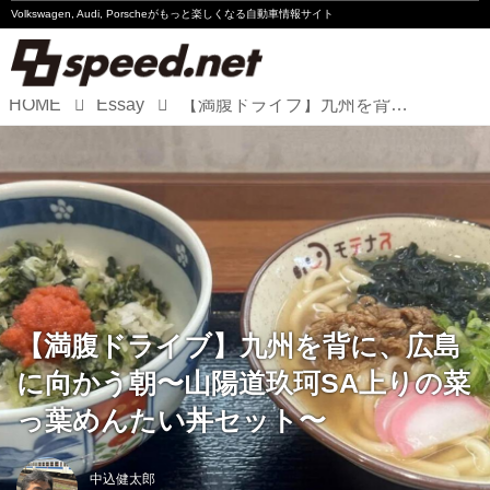
Volkswagen, Audi, Porscheが
もっと楽しくなる自動車情報サイト
HOME
Essay
【満腹ドライブ】九州を背に、広島に向かう朝〜山陽道玖珂SA上りの菜っ葉めんたい丼セット〜
Volkswagen
Audi
Porsche
Motorsport
Essay
【満腹ドライブ】九州を背に、広島
に向かう朝〜山陽道玖珂SA上りの菜
っ葉めんたい丼セット〜
中込健太郎