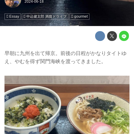
Essay
中込健太郎 満腹ドライブ
gourmet
早朝に九州を出て帰京。前後の日程がかなりタイトゆ
え、やむを得ず関門海峡を渡ってきました。