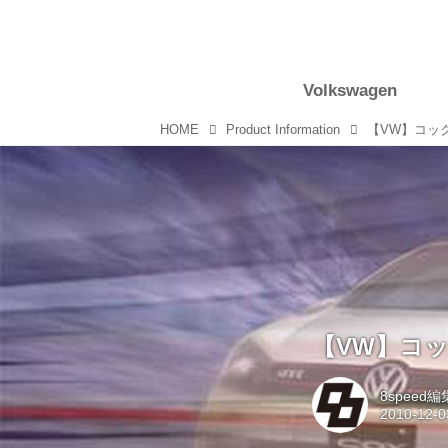
Volkswagen
HOME
Product Information
【VW】コッ
【VW】コ
8speed