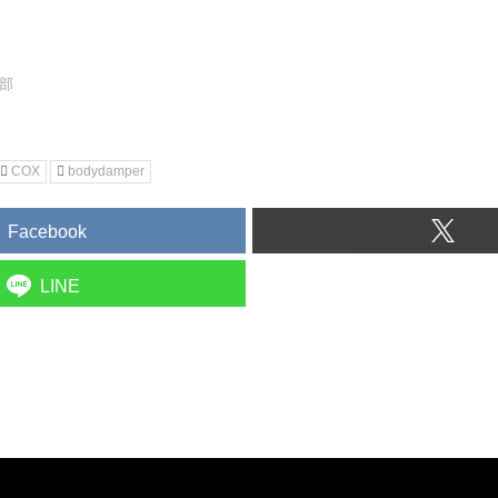
集部
COX
bodydamper
Facebook
LINE