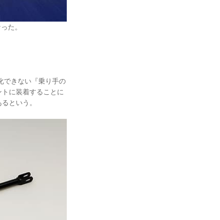
なった。
化できない『乗り手の
ントに装着することに
あるという。