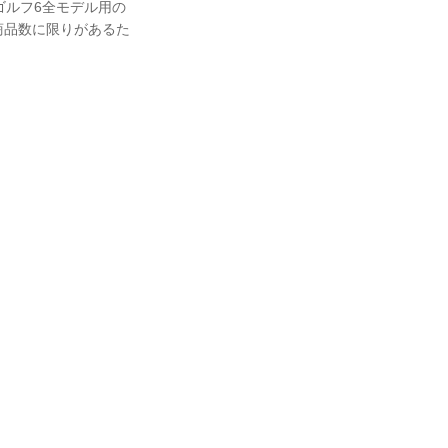
。ゴルフ6全モデル用の
商品数に限りがあるた