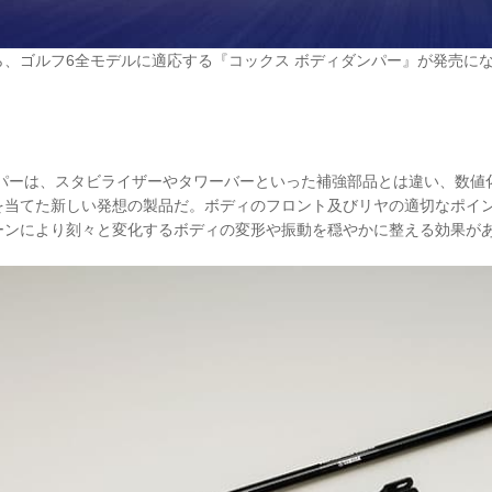
ら、ゴルフ6全モデルに適応する『コックス ボディダンパー』が発売に
ンパーは、スタビライザーやタワーバーといった補強部品とは違い、数値
を当てた新しい発想の製品だ。ボディのフロント及びリヤの適切なポイ
ーンにより刻々と変化するボディの変形や振動を穏やかに整える効果が