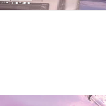
COX
bodydamper