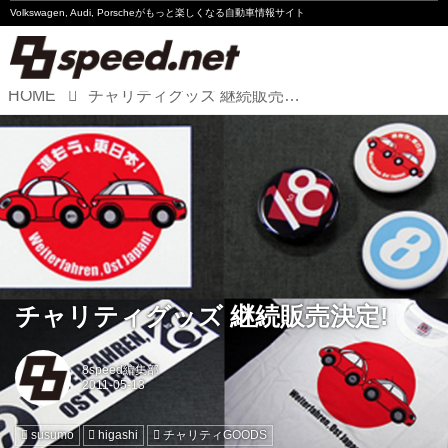
Volkswagen, Audi, Porscheが
もっと楽しくなる自動車情報サイト
HOME
チャリティグッズ 継続販売決定!
Volkswagen
Audi
Porsche
Motorsport
Essay
チャリティグッズ 継続販売決定!
8speed編集部
susumo
higashi
チャリティGOODS