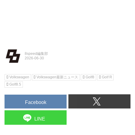
8speed編集部
Volkswagen
Volkswagen最新ニュース
Golf8
Golf R
Golf8.5
Facebook
LINE