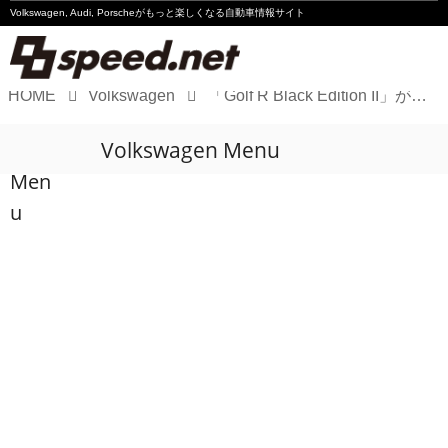
Volkswagen, Audi, Porscheが
もっと楽しくなる自動車情報サイト
HOME
Volkswagen
「Golf R Black Edition II」が限定500台で登場！
Volkswagen
Volkswagen Menu
Audi
Men
Porsche
u
Motorsport
Essay