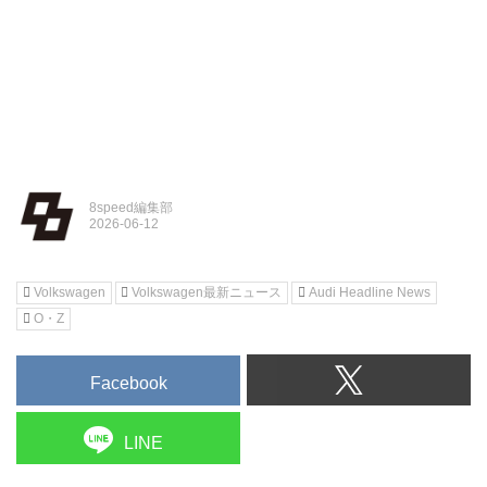
8speed編集部
Volkswagen
Volkswagen最新ニュース
Audi Headline News
O・Z
Facebook
LINE