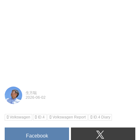
生方聡
Volkswagen
ID.4
Volkswagen Report
ID.4 Diary
Facebook