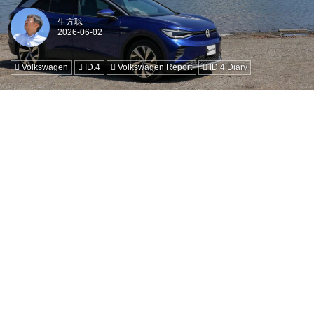
生方聡
Volkswagen
ID.4
Volkswagen Report
ID.4 Diary