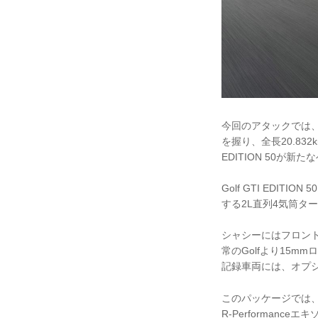
今回のアタックでは、
を握り、全長20.83
EDITION 50が
Golf GTI EDI
する2L直列4気筒ター
シャシーにはフロン
常のGolfより15
記録車両には、オプション設
このパッケージでは
R-Performanc