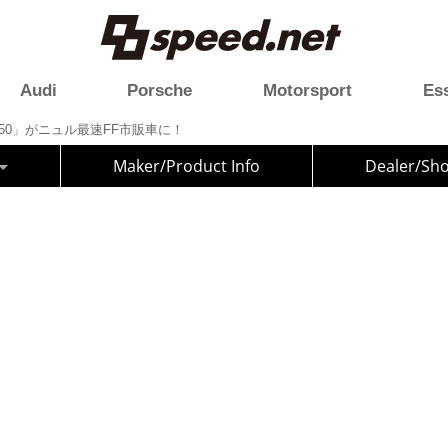
Audi
Porsche
Motorsport
Es
TION 50」がニュル最速FF市販車に！
Maker/Product Info
Dealer/Sh