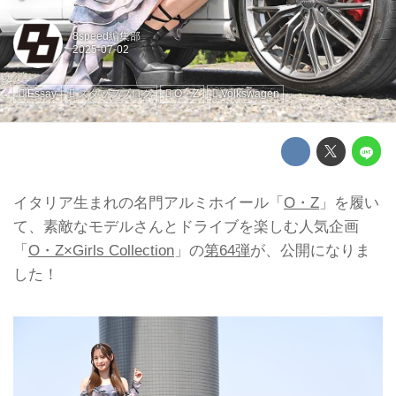
8speed編集部
Essay
スタッフブログ
O・Z
Volkswagen
イタリア生まれの名門アルミホイール「
O・Z
」を履い
て、素敵なモデルさんとドライブを楽しむ人気企画
「
O・Z×Girls Collection
」の
第64弾
が、公開になりま
した！