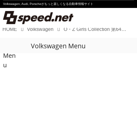
Volkswagen, Audi, Porscheが
もっと楽しくなる自動車情報サイト
HOME
Volkswagen
O・Z Girls Collection 第64弾公開です！
Volkswagen
Volkswagen Menu
Audi
Men
Porsche
u
Motorsport
Essay