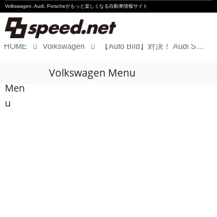
Volkswagen, Audi, Porscheが
もっと楽しくなる自動車情報サイト
HOME
Volkswagen
【Auto Bild】対決！ Audi S3とGolf Rを徹底比較
Volkswagen
Volkswagen Menu
Audi
Men
Porsche
u
Motorsport
Essay