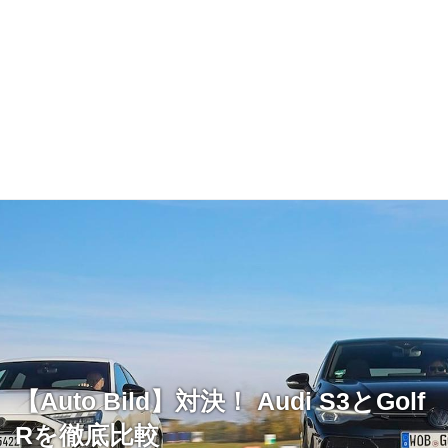
【Auto Bild】対決！ Audi S3とGolf
Rを徹底比較