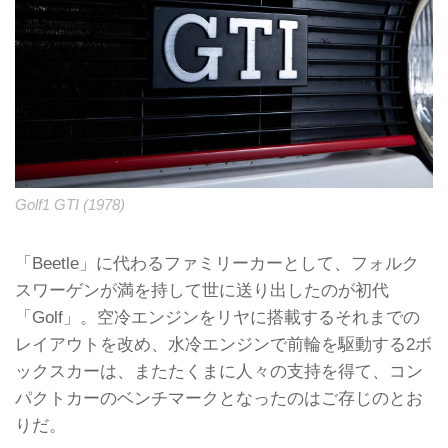
Golf1 GTI (1978)
「Beetle」に代わるファミリーカーとして、フォルク
スワーゲンが満を持して世に送り出したのが初代
「Golf」。空冷エンジンをリヤに搭載するそれまでの
レイアウトを改め、水冷エンジンで前輪を駆動する2ボ
ックスカーは、またたくまに人々の支持を得て、コン
パクトカーのベンチマークとなったのはご存じのとお
りだ。