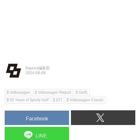
8speed編集部
Volkswagen
Volkswagen Report
Golf1
50 Years of Sporty Golf
GTI
Volkswagen Classic
Facebook
LINE