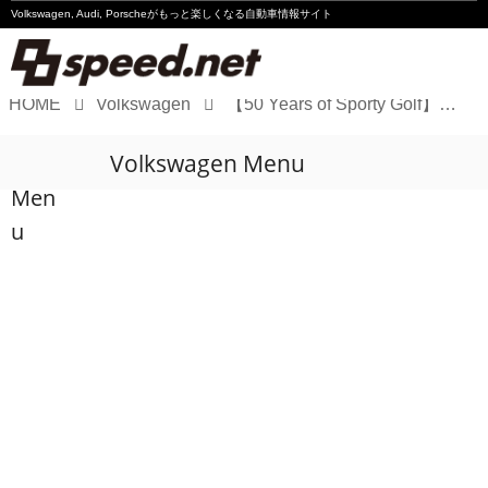
Volkswagen, Audi, Porscheが
もっと楽しくなる自動車情報サイト
HOME
Volkswagen
【50 Years of Sporty Golf】Golf1 GTI
Volkswagen
Volkswagen Menu
Audi
Men
Porsche
u
Motorsport
Essay