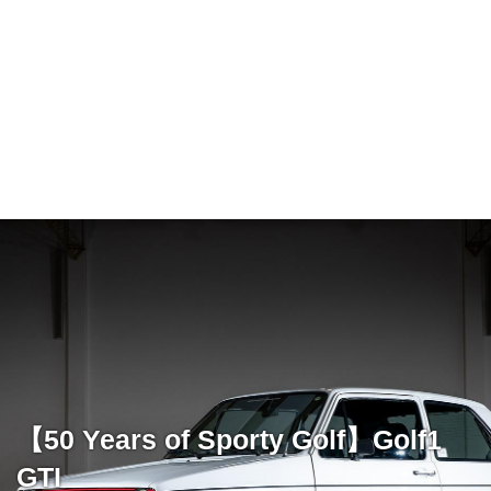
【50 Years of Sporty Golf】Golf1
GTI