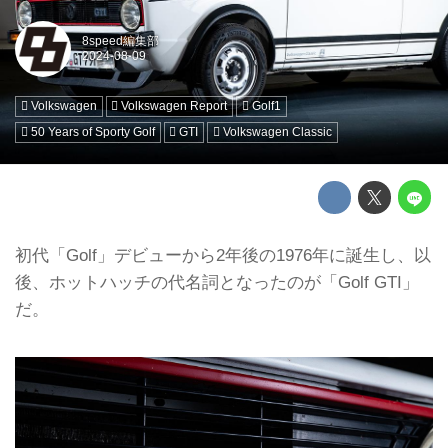
8speed編集部
Volkswagen
Volkswagen Report
Golf1
50 Years of Sporty Golf
GTI
Volkswagen Classic
初代「Golf」デビューから2年後の1976年に誕生し、以
後、ホットハッチの代名詞となったのが「Golf GTI」
だ。