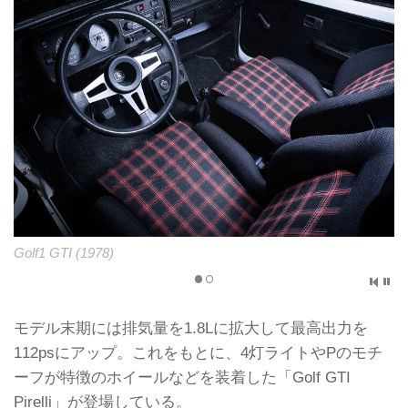
Golf1 GTI (1978)
モデル末期には排気量を1.8Lに拡大して最高出力を
112psにアップ。これをもとに、4灯ライトやPのモチ
ーフが特徴のホイールなどを装着した「Golf GTI
Pirelli」が登場している。