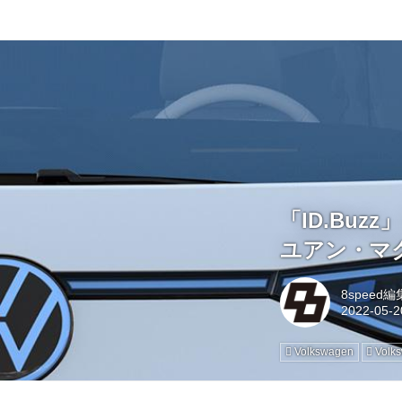
「ID.Bu
ユアン・マ
8speed
Volkswagen
Vol