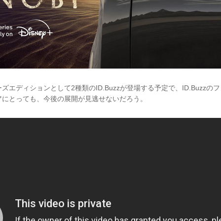
エディションとして2種類のID.Buzzが登場する予定で、ID.Buzz
アにとっても、今後の展開が見逃せないだろう。