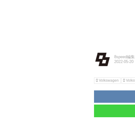
8speed編
Volkswagen
Vol