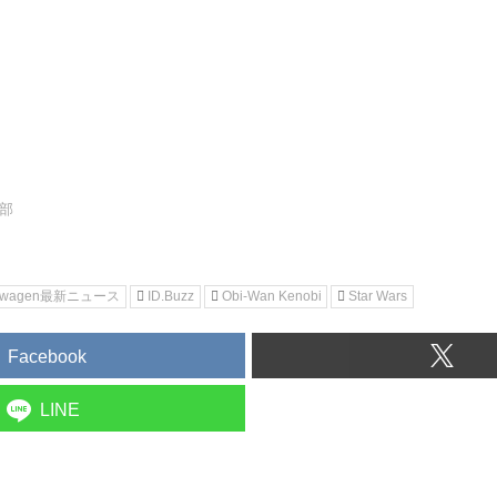
集部
kswagen最新ニュース
ID.Buzz
Obi-Wan Kenobi
Star Wars
Facebook
LINE