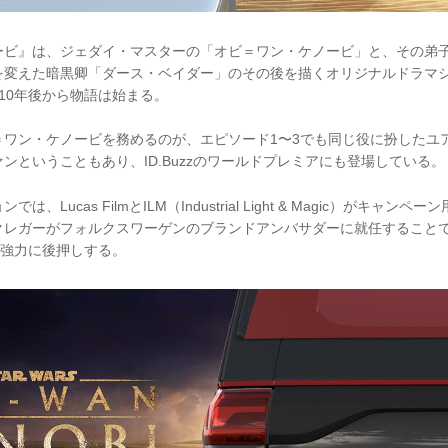
ービ』は、ジェダイ・マスターの「オビ＝ワン・ケノービ」と、その弟
を変えた暗黒卿「ダース・ベイダー」のその後を描くオリジナルドラマ
10年後から物語は始まる。
＝ワン・ケノービを務めるのが、エピソード1〜3でも同じ役に扮したユ
ンということもあり、ID.Buzzのワールドプレミアにも登場している。
、Lucas FilmとILM（Industrial Light & Magic）がキャ
レガーがフォルクスワーゲンのブランドアンバサダーに就任することで、I
に強力に後押しする。