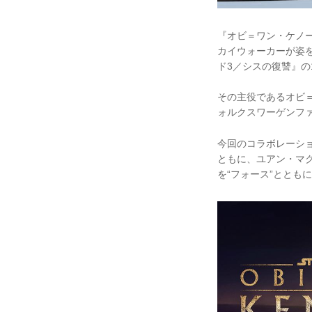
『オビ＝ワン・ケノ
カイウォーカーが姿
ド3／シスの復讐』の
その主役であるオビ
ォルクスワーゲンファ
今回のコラボレーションでは
ともに、ユアン・マク
を“フォース”ととも