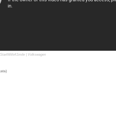
StartWithASmile | Volkswagen
kata)