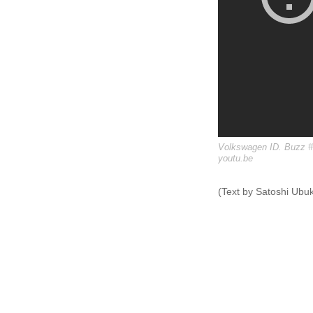
Volkswagen ID. Buzz #
youtu.be
(Text by Satoshi Ubu