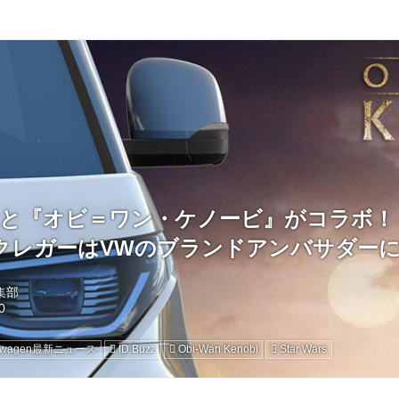
zz」と『オビ＝ワン・ケノービ』がコラボ
クレガーはVWのブランドアンバサダー
編集部
kswagen最新ニュース
ID.Buzz
Obi-Wan Kenobi
Star Wars