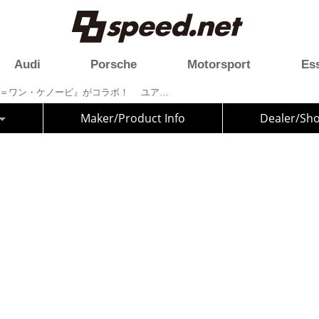
Audi
Porsche
Motorsport
Es
「ID.Buzz」と『オビ＝ワン・ケノービ』がコラボ！ ユアン・マクレガーはVWのブランドアンバサダーに
Maker/Product Info
Dealer/Sh