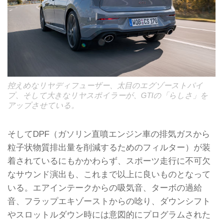
控えめなリヤディフューザー、太目のエグゾーストパイ
プ、そして大きなリヤスポイラーが、GTIの「らしさ」を
アップさせている。
そしてDPF（ガソリン直噴エンジン車の排気ガスから
粒子状物質排出量を削減するためのフィルター）が装
着されているにもかかわらず、スポーツ走行に不可欠
なサウンド演出も、これまで以上に良いものとなって
いる。エアインテークからの吸気音、ターボの過給
音、フラップエキゾーストからの唸り、ダウンシフト
やスロットルダウン時には意図的にプログラムされた