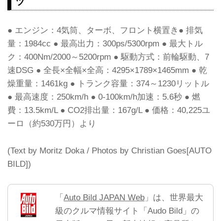
ツ
● エンジン：4気筒、ターボ、フロント横置き● 排気
量：1984cc ● 最高出力：300ps/5300rpm ● 最大トル
ク：400Nm/2000～5200rpm ● 駆動方式：前輪駆動、7
速DSG ● 全長×全幅×全高：4295×1789×1465mm ● 乾
燥重量：1461kg ● トランク容量：374～1230リットル
● 最高速度：250km/h ● 0-100km/h加速：5.6秒 ● 燃
費：13.5km/L ● CO2排出量：167g/L ● 価格：40,225ユ
ーロ（約530万円）より
(Text by Moritz Doka / Photos by Christian Goes[AUTO
BILD])
「
Auto Bild JAPAN Web
」は、世界最大
級のクルマ情報サイト「Audo Bild」の