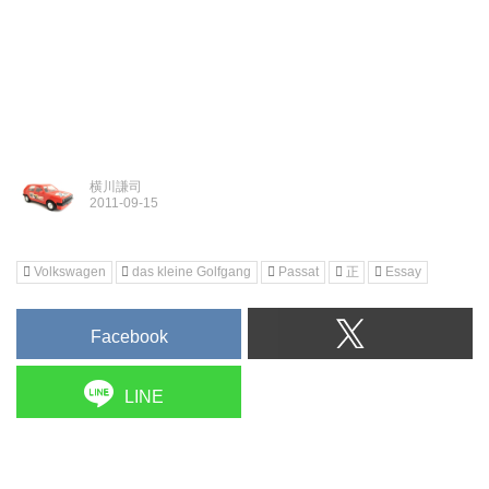
横川謙司
Volkswagen
das kleine Golfgang
Passat
正
Essay
Facebook
LINE