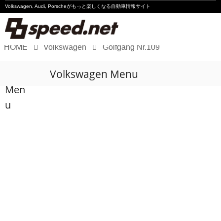
Volkswagen, Audi, Porscheが
もっと楽しくなる自動車情報サイト
HOME
Volkswagen
Golfgang Nr.109
Volkswagen
Volkswagen Menu
Audi
Men
Porsche
u
Motorsport
Essay