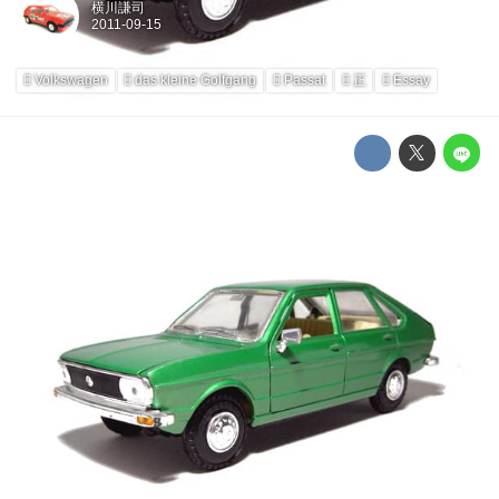
横川謙司
Volkswagen
das kleine Golfgang
Passat
正
Essay