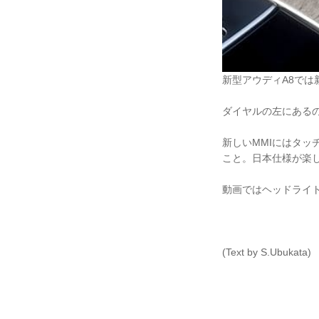
新型アウディA8では
ダイヤルの左にある
新しいMMIにはタ
こと。日本仕様が楽
動画ではヘッドライ
(Text by S.Ubukata)