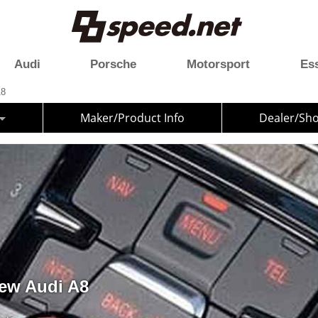
Audi
Porsche
Motorsport
Es
A8
Maker/Product Info
Dealer/Sh
w Audi A8