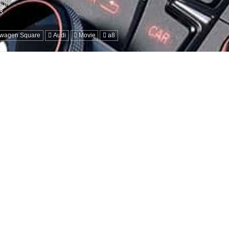
編集部
swagen Square
Audi
Movie
a8