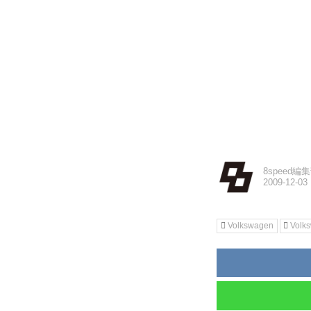
8speed編
Volkswagen
Volk