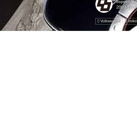
8speed
Volkswagen
Volk