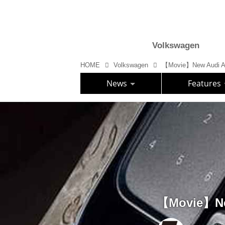
Volkswagen
HOME
Volkswagen
【Movie】New Audi 
News
Features
【Movie】Ne