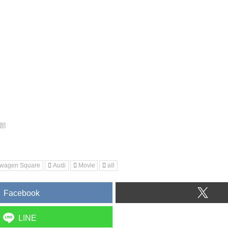
集部
swagen Square
Audi
Movie
a8
Facebook
LINE